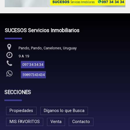
SUCESOS Servicios Inmobiliarios
Pando, Pando, Canelones, Uruguay
9 A 19
097 34 34 34
59897343434
SECCIONES
Propiedades
Díganos lo que Busca
MIS FAVORITOS
Venta
Contacto