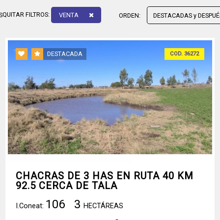
QUITAR FILTROS:
VENTA
S
ORDEN:
DESTACADA
COD. 36272
CHACRAS DE 3 HAS EN RUTA 40 KM
92.5 CERCA DE TALA
106
3
I.Coneat:
HECTÁREAS