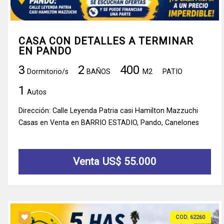
CASA CON DETALLES A TERMINAR
EN PANDO
3
2
400
Dormitorio/s
BAÑOS
M2
PATIO
1
Autos
Dirección: Calle Leyenda Patria casi Hamilton Mazzuchi
Casas en Venta en BARRIO ESTADIO, Pando, Canelones
Venta US$ 55.000
COD. 62260